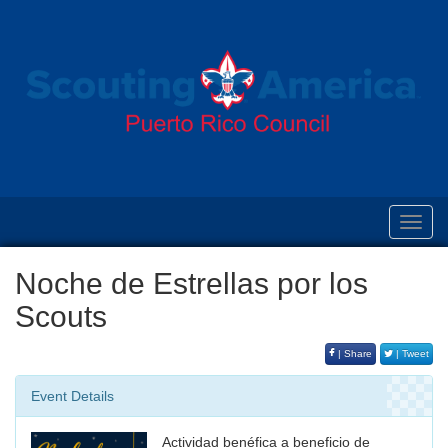
Toggl
navig
Noche de Estrellas por los
Scouts
| Share
| Tweet
Event Details
Actividad benéfica a beneficio de